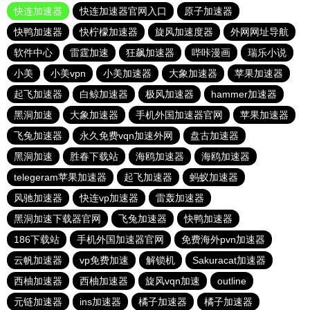
快连加速器
快连加速器官网入口
原子加速器
快鸭加速器
快柠檬加速器
旋风加速度器
外网网址导航
软件中心
雷霆加速
狂飙加速器
哔咔漫画
瑞乐小说
小美
小美vpn
小美加速器
大象加速器
苹果加速器
起飞加速器
白鲸加速器
极风加速器
hammer加速器
黑洞加速
大象加速器
手机外国加速器官网
苹果加速器
飞兔加速器
永久免费vqn加速外网
盘古加速器
黑洞加速
胜春下载站
海鸥加速器
海鸥加速器
telegeram苹果加速器
起飞加速器
蚂蚁加速器
风驰加速器
快连vp加速器
雷轰加速器
黑洞加速下载器官网
飞兔加速器
快鸭加速器
186下载站
手机外国加速器官网
免费海外pvn加速器
云帆加速器
vp免费加速
解锁机
Sakuracat加速器
西柚加速器
西柚加速器
旋风vqn加速
outline
元链加速器
ins加速器
橘子加速器
橘子加速器