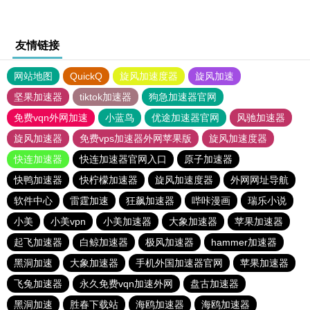
友情链接
网站地图
QuickQ
旋风加速度器
旋风加速
坚果加速器
tiktok加速器
狗急加速器官网
免费vqn外网加速
小蓝鸟
优途加速器官网
风驰加速器
旋风加速器
免费vps加速器外网苹果版
旋风加速度器
快连加速器
快连加速器官网入口
原子加速器
快鸭加速器
快柠檬加速器
旋风加速度器
外网网址导航
软件中心
雷霆加速
狂飙加速器
哔咔漫画
瑞乐小说
小美
小美vpn
小美加速器
大象加速器
苹果加速器
起飞加速器
白鲸加速器
极风加速器
hammer加速器
黑洞加速
大象加速器
手机外国加速器官网
苹果加速器
飞兔加速器
永久免费vqn加速外网
盘古加速器
黑洞加速
胜春下载站
海鸥加速器
海鸥加速器