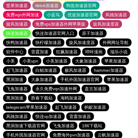
坚果加速器
tiktok加速器
狗急加速器官网
免费vqn外网加速
小蓝鸟
优途加速器官网
风驰加速器
旋风加速器
免费vps加速器外网苹果版
旋风加速度器
快连加速器
快连加速器官网入口
原子加速器
快鸭加速器
快柠檬加速器
旋风加速度器
外网网址导航
软件中心
雷霆加速
狂飙加速器
哔咔漫画
瑞乐小说
小美
小美vpn
小美加速器
大象加速器
苹果加速器
起飞加速器
白鲸加速器
极风加速器
hammer加速器
黑洞加速
大象加速器
手机外国加速器官网
苹果加速器
飞兔加速器
永久免费vqn加速外网
盘古加速器
黑洞加速
胜春下载站
海鸥加速器
telegeram苹果加速器
起飞加速器
蚂蚁加速器
风驰加速器
快连vp加速器
雷轰加速器
黑洞加速下载器官网
飞兔加速器
186下载站
手机外国加速器官网
免费海外pvn加速器
云帆加速器