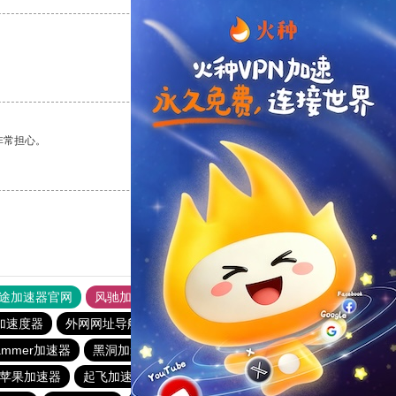
支持
[0]
反对
[0]
非常担心。
支持
[0]
反对
[0]
途加速器官网
风驰加速器
旋风加速器
加速度器
外网网址导航
软件中心
雷霆加速
狂飙加速器
ammer加速器
黑洞加速
大象加速器
手机外国加速器官网
ram苹果加速器
起飞加速器
蚂蚁加速器
风驰加速器