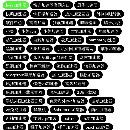
快连加速器
快连加速器官网入口
原子加速器
快鸭加速器
快柠檬加速器
旋风加速度器
外网网址导航
软件中心
雷霆加速
狂飙加速器
哔咔漫画
瑞乐小说
小美
小美vpn
小美加速器
大象加速器
苹果加速器
起飞加速器
白鲸加速器
极风加速器
hammer加速器
黑洞加速
大象加速器
手机外国加速器官网
苹果加速器
飞兔加速器
永久免费vqn加速外网
盘古加速器
黑洞加速
胜春下载站
海鸥加速器
海鸥加速器
telegeram苹果加速器
起飞加速器
蚂蚁加速器
风驰加速器
快连vp加速器
雷轰加速器
黑洞加速下载器官网
飞兔加速器
186下载站
手机外国加速器官网
免费海外pvn加速器
云帆加速器
vp免费加速
解锁机
Sakuracat加速器
西柚加速器
西柚加速器
旋风vqn加速
outline
元链加速器
ins加速器
橘子加速器
橘子加速器
pigcha加速器