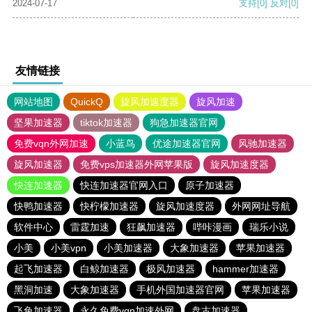
2024-07-17
支持
[0]
反对
[0]
友情链接
网站地图
QuickQ
旋风加速度器
旋风加速
坚果加速器
tiktok加速器
狗急加速器官网
免费vqn外网加速
小蓝鸟
优途加速器官网
风驰加速器
旋风加速器
免费vps加速器外网苹果版
旋风加速度器
快连加速器
快连加速器官网入口
原子加速器
快鸭加速器
快柠檬加速器
旋风加速度器
外网网址导航
软件中心
雷霆加速
狂飙加速器
哔咔漫画
瑞乐小说
小美
小美vpn
小美加速器
大象加速器
苹果加速器
起飞加速器
白鲸加速器
极风加速器
hammer加速器
黑洞加速
大象加速器
手机外国加速器官网
苹果加速器
飞兔加速器
永久免费vqn加速外网
盘古加速器