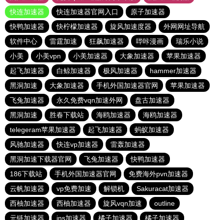
快连加速器
快连加速器官网入口
原子加速器
快鸭加速器
快柠檬加速器
旋风加速度器
外网网址导航
软件中心
雷霆加速
狂飙加速器
哔咔漫画
瑞乐小说
小美
小美vpn
小美加速器
大象加速器
苹果加速器
起飞加速器
白鲸加速器
极风加速器
hammer加速器
黑洞加速
大象加速器
手机外国加速器官网
苹果加速器
飞兔加速器
永久免费vqn加速外网
盘古加速器
黑洞加速
胜春下载站
海鸥加速器
海鸥加速器
telegeram苹果加速器
起飞加速器
蚂蚁加速器
风驰加速器
快连vp加速器
雷轰加速器
黑洞加速下载器官网
飞兔加速器
快鸭加速器
186下载站
手机外国加速器官网
免费海外pvn加速器
云帆加速器
vp免费加速
解锁机
Sakuracat加速器
西柚加速器
西柚加速器
旋风vqn加速
outline
元链加速器
ins加速器
橘子加速器
橘子加速器