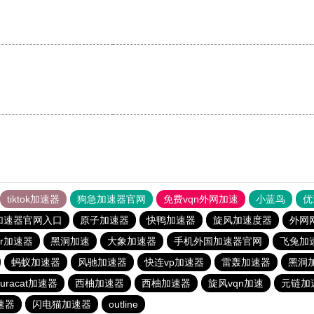
tiktok加速器
狗急加速器官网
免费vqn外网加速
小蓝鸟
优
加速器官网入口
原子加速器
快鸭加速器
旋风加速度器
外网
er加速器
黑洞加速
大象加速器
手机外国加速器官网
飞兔加
蚂蚁加速器
风驰加速器
快连vp加速器
雷轰加速器
黑洞
kuracat加速器
西柚加速器
西柚加速器
旋风vqn加速
元链加
速器
闪电猫加速器
outline