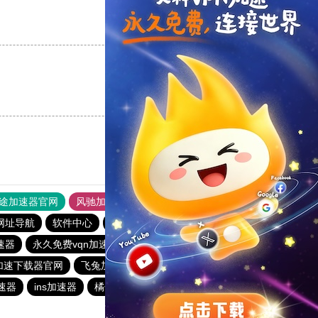
支持
[0]
反对
[0]
支持
[0]
反对
[0]
途加速器官网
风驰加速器
旋风加速器
网址导航
软件中心
雷霆加速
狂飙加速器
哔咔漫画
速器
永久免费vqn加速外网
盘古加速器
黑洞加速
加速下载器官网
飞兔加速器
手机外国加速器官网
速器
ins加速器
橘子加速器
橘子加速器
pigcha加速器