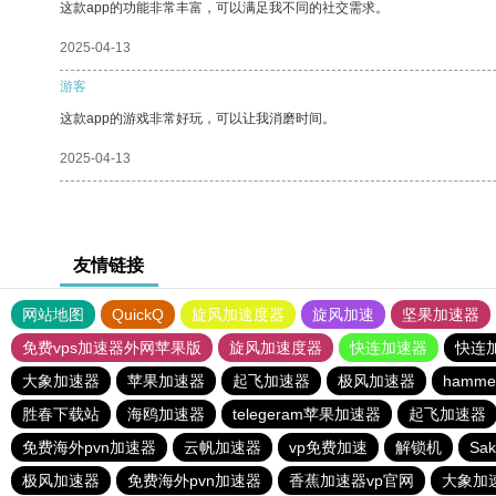
这款app的功能非常丰富，可以满足我不同的社交需求。
2025-04-13
游客
这款app的游戏非常好玩，可以让我消磨时间。
2025-04-13
友情链接
网站地图
QuickQ
旋风加速度器
旋风加速
坚果加速器
免费vps加速器外网苹果版
旋风加速度器
快连加速器
快连
大象加速器
苹果加速器
起飞加速器
极风加速器
hamm
胜春下载站
海鸥加速器
telegeram苹果加速器
起飞加速器
免费海外pvn加速器
云帆加速器
vp免费加速
解锁机
Sa
极风加速器
免费海外pvn加速器
香蕉加速器vp官网
大象加