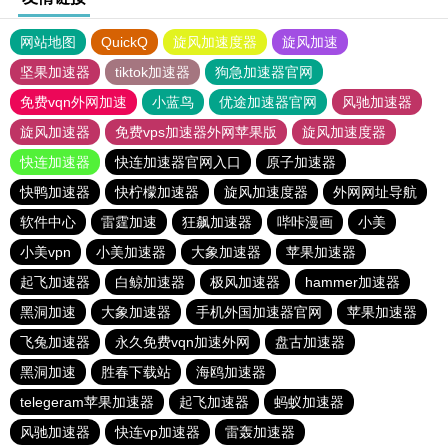
网站地图
QuickQ
旋风加速度器
旋风加速
坚果加速器
tiktok加速器
狗急加速器官网
免费vqn外网加速
小蓝鸟
优途加速器官网
风驰加速器
旋风加速器
免费vps加速器外网苹果版
旋风加速度器
快连加速器
快连加速器官网入口
原子加速器
快鸭加速器
快柠檬加速器
旋风加速度器
外网网址导航
软件中心
雷霆加速
狂飙加速器
哔咔漫画
小美
小美vpn
小美加速器
大象加速器
苹果加速器
起飞加速器
白鲸加速器
极风加速器
hammer加速器
黑洞加速
大象加速器
手机外国加速器官网
苹果加速器
飞兔加速器
永久免费vqn加速外网
盘古加速器
黑洞加速
胜春下载站
海鸥加速器
telegeram苹果加速器
起飞加速器
蚂蚁加速器
风驰加速器
快连vp加速器
雷轰加速器