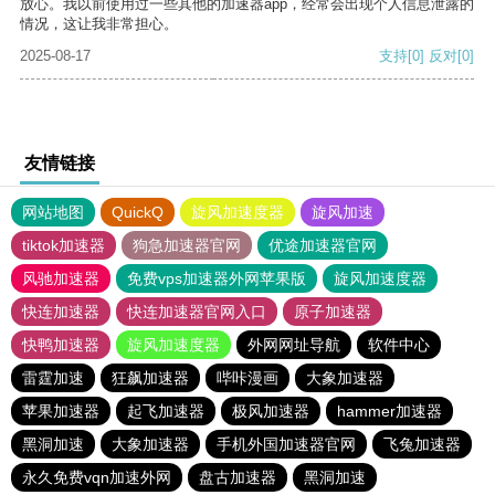
放心。我以前使用过一些其他的加速器app，经常会出现个人信息泄露的
情况，这让我非常担心。
2025-08-17
支持
[0]
反对
[0]
友情链接
网站地图
QuickQ
旋风加速度器
旋风加速
tiktok加速器
狗急加速器官网
优途加速器官网
风驰加速器
免费vps加速器外网苹果版
旋风加速度器
快连加速器
快连加速器官网入口
原子加速器
快鸭加速器
旋风加速度器
外网网址导航
软件中心
雷霆加速
狂飙加速器
哔咔漫画
大象加速器
苹果加速器
起飞加速器
极风加速器
hammer加速器
黑洞加速
大象加速器
手机外国加速器官网
飞兔加速器
永久免费vqn加速外网
盘古加速器
黑洞加速