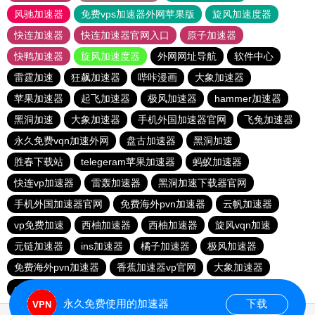
风驰加速器
免费vps加速器外网苹果版
旋风加速度器
快连加速器
快连加速器官网入口
原子加速器
快鸭加速器
旋风加速度器
外网网址导航
软件中心
雷霆加速
狂飙加速器
哔咔漫画
大象加速器
苹果加速器
起飞加速器
极风加速器
hammer加速器
黑洞加速
大象加速器
手机外国加速器官网
飞兔加速器
永久免费vqn加速外网
盘古加速器
黑洞加速
胜春下载站
telegeram苹果加速器
蚂蚁加速器
快连vp加速器
雷轰加速器
黑洞加速下载器官网
手机外国加速器官网
免费海外pvn加速器
云帆加速器
vp免费加速
西柚加速器
西柚加速器
旋风vqn加速
元链加速器
ins加速器
橘子加速器
极风加速器
免费海外pvn加速器
香蕉加速器vp官网
大象加速器
outline
永久免费使用的加速器
下载