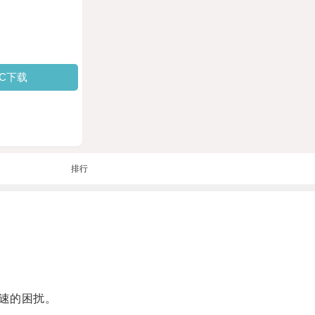
PC下载
排行
速的困扰。