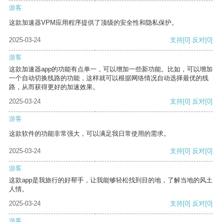
游客
这款加速器VPM应用程序提供了顶级的安全性和隐私保护。
2025-03-24
支持
[0]
反对
[0]
游客
这款加速器app的功能有点单一，可以增加一些新功能。比如，可以增加
一个自动切换线路的功能，这样就可以根据网络情况自动选择最优的线
路，从而获得更好的加速效果。
2025-03-24
支持
[0]
反对
[0]
游客
这款软件的功能非常强大，可以满足我日常使用的需求。
2025-03-24
支持
[0]
反对
[0]
游客
这款app是我旅行的好帮手，让我能够轻松找到目的地，了解当地的风土
人情。
2025-03-24
支持
[0]
反对
[0]
游客