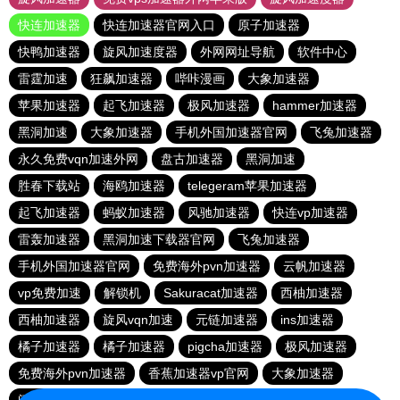
快连加速器
快连加速器官网入口
原子加速器
快鸭加速器
旋风加速度器
外网网址导航
软件中心
雷霆加速
狂飙加速器
哔咔漫画
大象加速器
苹果加速器
起飞加速器
极风加速器
hammer加速器
黑洞加速
大象加速器
手机外国加速器官网
飞兔加速器
永久免费vqn加速外网
盘古加速器
黑洞加速
胜春下载站
海鸥加速器
telegeram苹果加速器
起飞加速器
蚂蚁加速器
风驰加速器
快连vp加速器
雷轰加速器
黑洞加速下载器官网
飞兔加速器
手机外国加速器官网
免费海外pvn加速器
云帆加速器
vp免费加速
解锁机
Sakuracat加速器
西柚加速器
西柚加速器
旋风vqn加速
元链加速器
ins加速器
橘子加速器
橘子加速器
pigcha加速器
极风加速器
免费海外pvn加速器
香蕉加速器vp官网
大象加速器