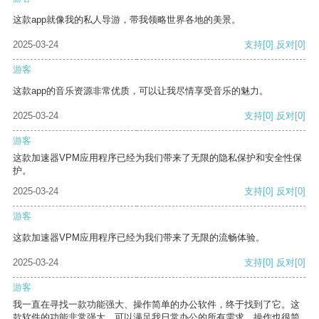
这款app就像我的私人导游，带我领略世界各地的美景。
2025-03-24
支持
[0]
反对
[0]
游客
这款app的音乐资源非常优质，可以让我尽情享受音乐的魅力。
2025-03-24
支持
[0]
反对
[0]
游客
这款加速器VPM应用程序已经为我们带来了无限的隐私保护和安全性保
护。
2025-03-24
支持
[0]
反对
[0]
游客
这款加速器VPM应用程序已经为我们带来了无限的流畅体验。
2025-03-24
支持
[0]
反对
[0]
游客
我一直在寻找一款功能强大、操作简单的办公软件，终于找到了它。这
款软件的功能非常强大，可以满足我日常办公的所有需求。操作也很简