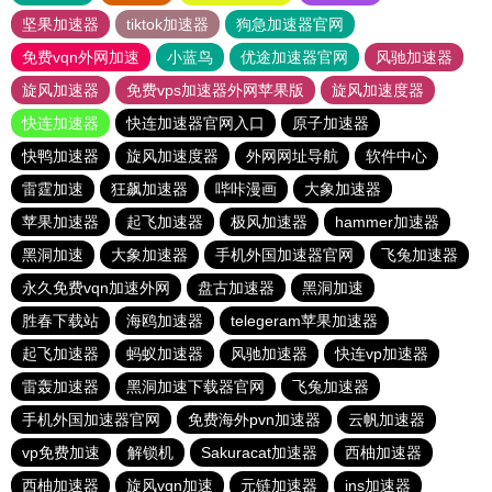
坚果加速器
tiktok加速器
狗急加速器官网
免费vqn外网加速
小蓝鸟
优途加速器官网
风驰加速器
旋风加速器
免费vps加速器外网苹果版
旋风加速度器
快连加速器
快连加速器官网入口
原子加速器
快鸭加速器
旋风加速度器
外网网址导航
软件中心
雷霆加速
狂飙加速器
哔咔漫画
大象加速器
苹果加速器
起飞加速器
极风加速器
hammer加速器
黑洞加速
大象加速器
手机外国加速器官网
飞兔加速器
永久免费vqn加速外网
盘古加速器
黑洞加速
胜春下载站
海鸥加速器
telegeram苹果加速器
起飞加速器
蚂蚁加速器
风驰加速器
快连vp加速器
雷轰加速器
黑洞加速下载器官网
飞兔加速器
手机外国加速器官网
免费海外pvn加速器
云帆加速器
vp免费加速
解锁机
Sakuracat加速器
西柚加速器
西柚加速器
旋风vqn加速
元链加速器
ins加速器