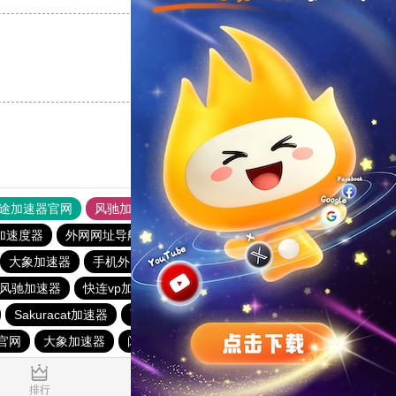
支持
[0]
反对
[0]
途加速器官网
风驰加速器
旋风加速器
加速度器
外网网址导航
软件中心
雷霆加速
狂飙加速器
大象加速器
手机外国加速器官网
苹果加速器
飞兔加速器
风驰加速器
快连vp加速器
雷轰加速器
Sakuracat加速器
西柚加速器
西柚加速器
旋风vqn加速
官网
大象加速器
闪电猫加速器
outline
0.039123s
排行
推荐