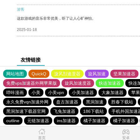
游客
这款游戏的音乐非常优美，听了让人心旷神怡。
2025-01-18
友情链接
网站地图
QuickQ
旋风加速度器
旋风加速
坚果加速器
免费vps加速器外网苹果版
旋风加速度器
快连加速器
快连
哔咔漫画
小美
小美vpn
小美加速器
大象加速器
苹果
永久免费vqn加速外网
盘古加速器
黑洞加速
胜春下载站
黑洞加速下载器官网
飞兔加速器
186下载站
手机外国加速
outline
元链加速器
ins加速器
橘子加速器
橘子加速器
首页
安卓