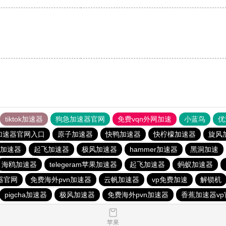
tiktok加速器
狗急加速器官网
免费vqn外网加速
小蓝鸟
优
加速器官网入口
原子加速器
快鸭加速器
快柠檬加速器
旋风
加速器
起飞加速器
极风加速器
hammer加速器
黑洞加速
海鸥加速器
telegeram苹果加速器
起飞加速器
蚂蚁加速器
器官网
免费海外pvn加速器
云帆加速器
vp免费加速
解锁机
pigcha加速器
极风加速器
免费海外pvn加速器
香蕉加速器vp
苹果