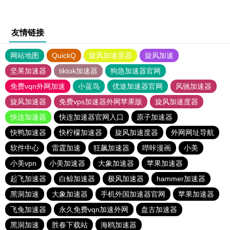
友情链接
网站地图
QuickQ
旋风加速度器
旋风加速
坚果加速器
tiktok加速器
狗急加速器官网
免费vqn外网加速
小蓝鸟
优途加速器官网
风驰加速器
旋风加速器
免费vps加速器外网苹果版
旋风加速度器
快连加速器
快连加速器官网入口
原子加速器
快鸭加速器
快柠檬加速器
旋风加速度器
外网网址导航
软件中心
雷霆加速
狂飙加速器
哔咔漫画
小美
小美vpn
小美加速器
大象加速器
苹果加速器
起飞加速器
白鲸加速器
极风加速器
hammer加速器
黑洞加速
大象加速器
手机外国加速器官网
苹果加速器
飞兔加速器
永久免费vqn加速外网
盘古加速器
黑洞加速
胜春下载站
海鸥加速器