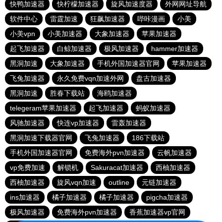
快鸭加速器
快柠檬加速器
旋风加速度器
外网网址导航
软件中心
雷霆加速
狂飙加速器
哔咔漫画
小美
小美vpn
小美加速器
大象加速器
苹果加速器
起飞加速器
白鲸加速器
极风加速器
hammer加速器
黑洞加速
大象加速器
手机外国加速器官网
苹果加速器
飞兔加速器
永久免费vqn加速外网
盘古加速器
黑洞加速
胜春下载站
海鸥加速器
telegeram苹果加速器
起飞加速器
蚂蚁加速器
风驰加速器
快连vp加速器
雷轰加速器
黑洞加速下载器官网
飞兔加速器
186下载站
手机外国加速器官网
免费海外pvn加速器
云帆加速器
vp免费加速
解锁机
Sakuracat加速器
西柚加速器
西柚加速器
旋风vqn加速
outline
元链加速器
ins加速器
橘子加速器
橘子加速器
pigcha加速器
极风加速器
免费海外pvn加速器
香蕉加速器vp官网