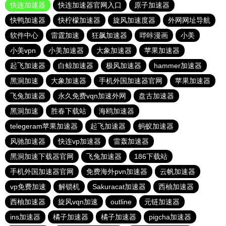
快连加速器
快连加速器官网入口
原子加速器
快鸭加速器
快柠檬加速器
旋风加速度器
外网网址导航
软件中心
雷霆加速
狂飙加速器
哔咔漫画
小美
小美vpn
小美加速器
大象加速器
苹果加速器
起飞加速器
白鲸加速器
极风加速器
hammer加速器
黑洞加速
大象加速器
手机外国加速器官网
苹果加速器
飞兔加速器
永久免费vqn加速外网
盘古加速器
黑洞加速
胜春下载站
海鸥加速器
telegeram苹果加速器
起飞加速器
蚂蚁加速器
风驰加速器
快连vp加速器
雷轰加速器
黑洞加速下载器官网
飞兔加速器
186下载站
手机外国加速器官网
免费海外pvn加速器
云帆加速器
vp免费加速
解锁机
Sakuracat加速器
西柚加速器
西柚加速器
旋风vqn加速
outline
元链加速器
ins加速器
橘子加速器
橘子加速器
pigcha加速器