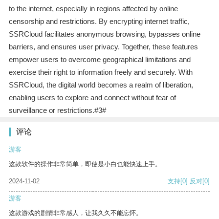
to the internet, especially in regions affected by online
censorship and restrictions. By encrypting internet traffic,
SSRCloud facilitates anonymous browsing, bypasses online
barriers, and ensures user privacy. Together, these features
empower users to overcome geographical limitations and
exercise their right to information freely and securely. With
SSRCloud, the digital world becomes a realm of liberation,
enabling users to explore and connect without fear of
surveillance or restrictions.#3#
评论
游客
这款软件的操作非常简单，即使是小白也能快速上手。
2024-11-02
支持
[0]
反对
[0]
游客
这款游戏的剧情非常感人，让我久久不能忘怀。