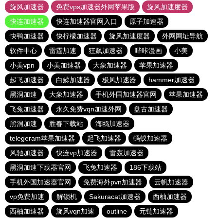
旋风加速器
免费vps加速器外网苹果版
旋风加速度器
快连加速器
快连加速器官网入口
原子加速器
快鸭加速器
快柠檬加速器
旋风加速度器
外网网址导航
软件中心
雷霆加速
狂飙加速器
哔咔漫画
小美
小美vpn
小美加速器
大象加速器
苹果加速器
起飞加速器
白鲸加速器
极风加速器
hammer加速器
黑洞加速
大象加速器
手机外国加速器官网
苹果加速器
飞兔加速器
永久免费vqn加速外网
盘古加速器
黑洞加速
胜春下载站
海鸥加速器
telegeram苹果加速器
起飞加速器
蚂蚁加速器
风驰加速器
快连vp加速器
雷轰加速器
黑洞加速下载器官网
飞兔加速器
186下载站
手机外国加速器官网
免费海外pvn加速器
云帆加速器
vp免费加速
解锁机
Sakuracat加速器
西柚加速器
西柚加速器
旋风vqn加速
outline
元链加速器