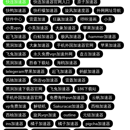
快连加速器
快连加速器官网入口
原子加速器
快鸭加速器
快柠檬加速器
旋风加速度器
外网网址导航
软件中心
雷霆加速
狂飙加速器
哔咔漫画
小美
小美vpn
小美加速器
大象加速器
苹果加速器
起飞加速器
白鲸加速器
极风加速器
hammer加速器
黑洞加速
大象加速器
手机外国加速器官网
苹果加速器
飞兔加速器
永久免费vqn加速外网
盘古加速器
黑洞加速
胜春下载站
海鸥加速器
telegeram苹果加速器
起飞加速器
蚂蚁加速器
风驰加速器
快连vp加速器
雷轰加速器
黑洞加速下载器官网
飞兔加速器
186下载站
手机外国加速器官网
免费海外pvn加速器
云帆加速器
vp免费加速
解锁机
Sakuracat加速器
西柚加速器
西柚加速器
旋风vqn加速
outline
元链加速器
ins加速器
橘子加速器
橘子加速器
pigcha加速器