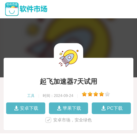
起飞加速器7天试用
工具
|
时间：2024-09-24
|
安卓下载
苹果下载
PC下载
安卓市场，安全绿色