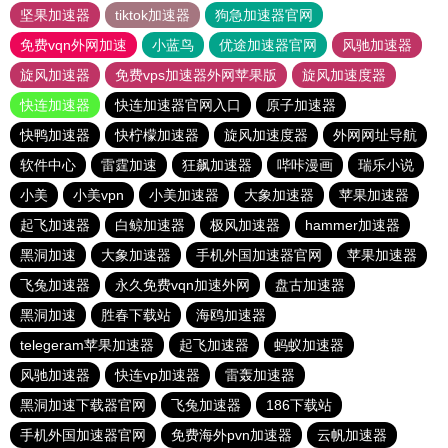
坚果加速器
tiktok加速器
狗急加速器官网
免费vqn外网加速
小蓝鸟
优途加速器官网
风驰加速器
旋风加速器
免费vps加速器外网苹果版
旋风加速度器
快连加速器
快连加速器官网入口
原子加速器
快鸭加速器
快柠檬加速器
旋风加速度器
外网网址导航
软件中心
雷霆加速
狂飙加速器
哔咔漫画
瑞乐小说
小美
小美vpn
小美加速器
大象加速器
苹果加速器
起飞加速器
白鲸加速器
极风加速器
hammer加速器
黑洞加速
大象加速器
手机外国加速器官网
苹果加速器
飞兔加速器
永久免费vqn加速外网
盘古加速器
黑洞加速
胜春下载站
海鸥加速器
telegeram苹果加速器
起飞加速器
蚂蚁加速器
风驰加速器
快连vp加速器
雷轰加速器
黑洞加速下载器官网
飞兔加速器
186下载站
手机外国加速器官网
免费海外pvn加速器
云帆加速器