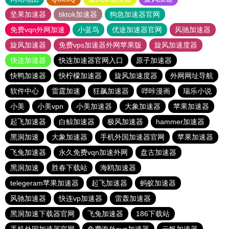
坚果加速器
tiktok加速器
狗急加速器官网
免费vqn外网加速
小蓝鸟
优途加速器官网
风驰加速器
旋风加速器
免费vps加速器外网苹果版
旋风加速度器
快连加速器
快连加速器官网入口
原子加速器
快鸭加速器
快柠檬加速器
旋风加速度器
外网网址导航
软件中心
雷霆加速
狂飙加速器
哔咔漫画
瑞乐小说
小美
小美vpn
小美加速器
大象加速器
苹果加速器
起飞加速器
白鲸加速器
极风加速器
hammer加速器
黑洞加速
大象加速器
手机外国加速器官网
苹果加速器
飞兔加速器
永久免费vqn加速外网
盘古加速器
黑洞加速
胜春下载站
海鸥加速器
telegeram苹果加速器
起飞加速器
蚂蚁加速器
风驰加速器
快连vp加速器
雷轰加速器
黑洞加速下载器官网
飞兔加速器
186下载站