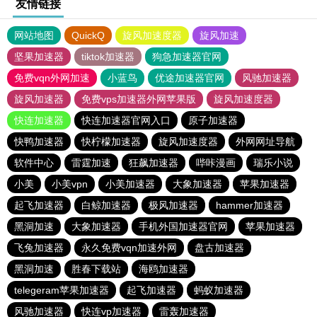
友情链接
网站地图
QuickQ
旋风加速度器
旋风加速
坚果加速器
tiktok加速器
狗急加速器官网
免费vqn外网加速
小蓝鸟
优途加速器官网
风驰加速器
旋风加速器
免费vps加速器外网苹果版
旋风加速度器
快连加速器
快连加速器官网入口
原子加速器
快鸭加速器
快柠檬加速器
旋风加速度器
外网网址导航
软件中心
雷霆加速
狂飙加速器
哔咔漫画
瑞乐小说
小美
小美vpn
小美加速器
大象加速器
苹果加速器
起飞加速器
白鲸加速器
极风加速器
hammer加速器
黑洞加速
大象加速器
手机外国加速器官网
苹果加速器
飞兔加速器
永久免费vqn加速外网
盘古加速器
黑洞加速
胜春下载站
海鸥加速器
telegeram苹果加速器
起飞加速器
蚂蚁加速器
风驰加速器
快连vp加速器
雷轰加速器