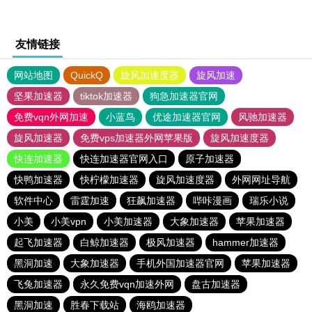
友情链接
网站地图
QuickQ
旋风加速度器
旋风加速
坚果加速器
tiktok加速器
狗急加速器官网
免费vqn外网加速
小蓝鸟
优途加速器官网
风驰加速器
旋风加速器
免费vps加速器外网苹果版
旋风加速度器
快连加速器
快连加速器官网入口
原子加速器
快鸭加速器
快柠檬加速器
旋风加速度器
外网网址导航
软件中心
雷霆加速
狂飙加速器
哔咔漫画
瑞乐小说
小美
小美vpn
小美加速器
大象加速器
苹果加速器
起飞加速器
白鲸加速器
极风加速器
hammer加速器
黑洞加速
大象加速器
手机外国加速器官网
苹果加速器
飞兔加速器
永久免费vqn加速外网
盘古加速器
黑洞加速
胜春下载站
海鸥加速器