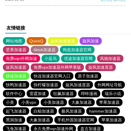
友情链接
网站地图
QuickQ
旋风加速度器
旋风加速
坚果加速器
tiktok加速器
狗急加速器官网
免费vqn外网加速
小蓝鸟
优途加速器官网
风驰加速器
旋风加速器
免费vps加速器外网苹果版
旋风加速度器
快连加速器
快连加速器官网入口
原子加速器
快鸭加速器
快柠檬加速器
旋风加速度器
外网网址导航
软件中心
雷霆加速
狂飙加速器
哔咔漫画
瑞乐小说
小美
小美vpn
小美加速器
大象加速器
苹果加速器
起飞加速器
白鲸加速器
极风加速器
hammer加速器
黑洞加速
大象加速器
手机外国加速器官网
苹果加速器
飞兔加速器
永久免费vqn加速外网
盘古加速器