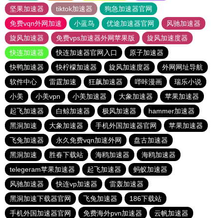
坚果加速器
tiktok加速器
狗急加速器官网
免费vqn外网加速
小蓝鸟
优途加速器官网
风驰加速器
旋风加速器
免费vps加速器外网苹果版
旋风加速度器
快连加速器
快连加速器官网入口
原子加速器
快鸭加速器
快柠檬加速器
旋风加速度器
外网网址导航
软件中心
雷霆加速
狂飙加速器
哔咔漫画
瑞乐小说
小美
小美vpn
小美加速器
大象加速器
苹果加速器
起飞加速器
白鲸加速器
极风加速器
hammer加速器
黑洞加速
大象加速器
手机外国加速器官网
苹果加速器
飞兔加速器
永久免费vqn加速外网
盘古加速器
黑洞加速
胜春下载站
海鸥加速器
海鸥加速器
telegeram苹果加速器
起飞加速器
蚂蚁加速器
风驰加速器
快连vp加速器
雷轰加速器
黑洞加速下载器官网
飞兔加速器
186下载站
手机外国加速器官网
免费海外pvn加速器
云帆加速器