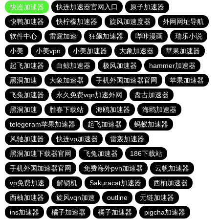
快连加速器
快连加速器官网入口
原子加速器
快鸭加速器
快柠檬加速器
旋风加速度器
外网网址导航
软件中心
雷霆加速
狂飙加速器
哔咔漫画
瑞乐小说
小美
小美vpn
小美加速器
大象加速器
苹果加速器
起飞加速器
白鲸加速器
极风加速器
hammer加速器
黑洞加速
大象加速器
手机外国加速器官网
苹果加速器
飞兔加速器
永久免费vqn加速外网
盘古加速器
黑洞加速
胜春下载站
海鸥加速器
海鸥加速器
telegeram苹果加速器
起飞加速器
蚂蚁加速器
风驰加速器
快连vp加速器
雷轰加速器
黑洞加速下载器官网
飞兔加速器
186下载站
手机外国加速器官网
免费海外pvn加速器
云帆加速器
vp免费加速
解锁机
Sakuracat加速器
西柚加速器
西柚加速器
旋风vqn加速
outline
元链加速器
ins加速器
橘子加速器
橘子加速器
pigcha加速器