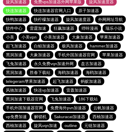
旋风加速器
免费vps加速器外网苹果版
旋风加速度器
快连加速器
快连加速器官网入口
原子加速器
快鸭加速器
快柠檬加速器
旋风加速度器
外网网址导航
软件中心
雷霆加速
狂飙加速器
哔咔漫画
瑞乐小说
小美
小美vpn
小美加速器
大象加速器
苹果加速器
起飞加速器
白鲸加速器
极风加速器
hammer加速器
黑洞加速
大象加速器
手机外国加速器官网
苹果加速器
飞兔加速器
永久免费vqn加速外网
盘古加速器
黑洞加速
胜春下载站
海鸥加速器
海鸥加速器
telegeram苹果加速器
起飞加速器
蚂蚁加速器
风驰加速器
快连vp加速器
雷轰加速器
黑洞加速下载器官网
飞兔加速器
186下载站
手机外国加速器官网
免费海外pvn加速器
云帆加速器
vp免费加速
解锁机
Sakuracat加速器
西柚加速器
西柚加速器
旋风vqn加速
outline
元链加速器