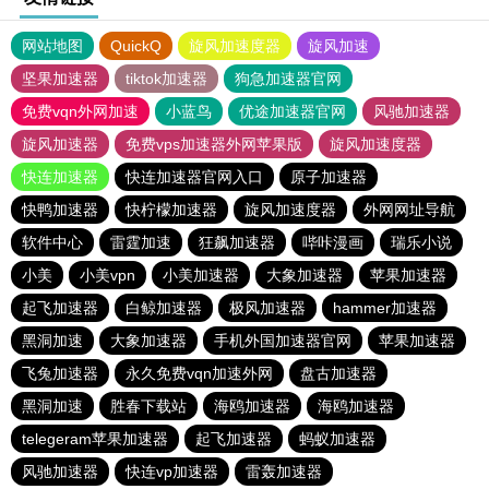
网站地图
QuickQ
旋风加速度器
旋风加速
坚果加速器
tiktok加速器
狗急加速器官网
免费vqn外网加速
小蓝鸟
优途加速器官网
风驰加速器
旋风加速器
免费vps加速器外网苹果版
旋风加速度器
快连加速器
快连加速器官网入口
原子加速器
快鸭加速器
快柠檬加速器
旋风加速度器
外网网址导航
软件中心
雷霆加速
狂飙加速器
哔咔漫画
瑞乐小说
小美
小美vpn
小美加速器
大象加速器
苹果加速器
起飞加速器
白鲸加速器
极风加速器
hammer加速器
黑洞加速
大象加速器
手机外国加速器官网
苹果加速器
飞兔加速器
永久免费vqn加速外网
盘古加速器
黑洞加速
胜春下载站
海鸥加速器
海鸥加速器
telegeram苹果加速器
起飞加速器
蚂蚁加速器
风驰加速器
快连vp加速器
雷轰加速器