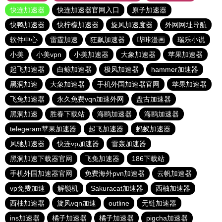
快连加速器
快连加速器官网入口
原子加速器
快鸭加速器
快柠檬加速器
旋风加速度器
外网网址导航
软件中心
雷霆加速
狂飙加速器
哔咔漫画
瑞乐小说
小美
小美vpn
小美加速器
大象加速器
苹果加速器
起飞加速器
白鲸加速器
极风加速器
hammer加速器
黑洞加速
大象加速器
手机外国加速器官网
苹果加速器
飞兔加速器
永久免费vqn加速外网
盘古加速器
黑洞加速
胜春下载站
海鸥加速器
海鸥加速器
telegeram苹果加速器
起飞加速器
蚂蚁加速器
风驰加速器
快连vp加速器
雷轰加速器
黑洞加速下载器官网
飞兔加速器
186下载站
手机外国加速器官网
免费海外pvn加速器
云帆加速器
vp免费加速
解锁机
Sakuracat加速器
西柚加速器
西柚加速器
旋风vqn加速
outline
元链加速器
ins加速器
橘子加速器
橘子加速器
pigcha加速器