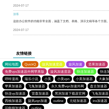
2024-07-17
游客
这款办公软件的功能非常全面，涵盖了文档、表格、演示文稿等各个方面
2024-07-17
友情链接
网站地图
QuickQ
旋风加速度器
旋风加速
坚果加速器
免费vps加速器外网苹果版
旋风加速度器
快连加速器
快连
哔咔漫画
瑞乐小说
小美
小美vpn
小美加速器
大象加
苹果加速器
飞兔加速器
永久免费vqn加速外网
盘古加速器
快连vp加速器
雷轰加速器
黑洞加速下载器官网
飞兔加速器
西柚加速器
旋风vqn加速
outline
元链加速器
ins加速器
闪电猫加速器
outline