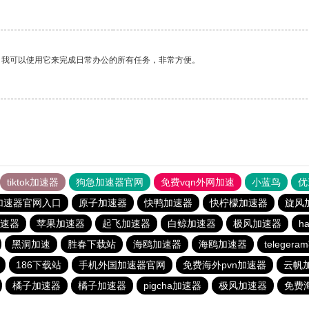
。我可以使用它来完成日常办公的所有任务，非常方便。
tiktok加速器
狗急加速器官网
免费vqn外网加速
小蓝鸟
优
加速器官网入口
原子加速器
快鸭加速器
快柠檬加速器
旋风
速器
苹果加速器
起飞加速器
白鲸加速器
极风加速器
h
黑洞加速
胜春下载站
海鸥加速器
海鸥加速器
telege
186下载站
手机外国加速器官网
免费海外pvn加速器
云帆
橘子加速器
橘子加速器
pigcha加速器
极风加速器
免费