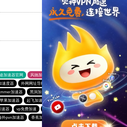
支持
[0]
反对
[0]
支持
[0]
反对
[0]
途加速器官网
风驰加速器
旋风加速器
加速度器
外网网址导航
软件中心
雷霆加速
狂飙加速器
ammer加速器
黑洞加速
大象加速器
手机外国加速器官网
ram苹果加速器
起飞加速器
蚂蚁加速器
风驰加速器
加速器
vp免费加速
解锁机
Sakuracat加速器
西柚加速器
海外pvn加速器
香蕉加速器vp官网
大象加速器