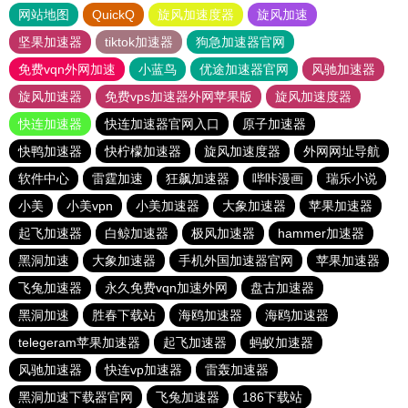
网站地图
QuickQ
旋风加速度器
旋风加速
坚果加速器
tiktok加速器
狗急加速器官网
免费vqn外网加速
小蓝鸟
优途加速器官网
风驰加速器
旋风加速器
免费vps加速器外网苹果版
旋风加速度器
快连加速器
快连加速器官网入口
原子加速器
快鸭加速器
快柠檬加速器
旋风加速度器
外网网址导航
软件中心
雷霆加速
狂飙加速器
哔咔漫画
瑞乐小说
小美
小美vpn
小美加速器
大象加速器
苹果加速器
起飞加速器
白鲸加速器
极风加速器
hammer加速器
黑洞加速
大象加速器
手机外国加速器官网
苹果加速器
飞兔加速器
永久免费vqn加速外网
盘古加速器
黑洞加速
胜春下载站
海鸥加速器
海鸥加速器
telegeram苹果加速器
起飞加速器
蚂蚁加速器
风驰加速器
快连vp加速器
雷轰加速器
黑洞加速下载器官网
飞兔加速器
186下载站