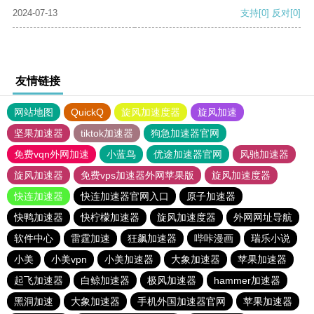
2024-07-13
支持
[0]
反对
[0]
友情链接
网站地图
QuickQ
旋风加速度器
旋风加速
坚果加速器
tiktok加速器
狗急加速器官网
免费vqn外网加速
小蓝鸟
优途加速器官网
风驰加速器
旋风加速器
免费vps加速器外网苹果版
旋风加速度器
快连加速器
快连加速器官网入口
原子加速器
快鸭加速器
快柠檬加速器
旋风加速度器
外网网址导航
软件中心
雷霆加速
狂飙加速器
哔咔漫画
瑞乐小说
小美
小美vpn
小美加速器
大象加速器
苹果加速器
起飞加速器
白鲸加速器
极风加速器
hammer加速器
黑洞加速
大象加速器
手机外国加速器官网
苹果加速器