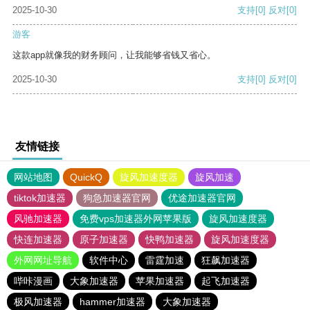
2025-10-30
支持
[0]
反对
[0]
游客
这款app就像我的财务顾问，让我能够省钱又省心。
2025-10-30
支持
[0]
反对
[0]
友情链接
网站地图
QuickQ
旋风加速度器
旋风加速
tiktok加速器
狗急加速器官网
优途加速器官网
风驰加速器
免费vps加速器外网苹果版
旋风加速度器
快连加速器
原子加速器
快鸭加速器
旋风加速度器
外网网址导航
软件中心
雷霆加速
狂飙加速器
哔咔漫画
大象加速器
苹果加速器
起飞加速器
极风加速器
hammer加速器
大象加速器