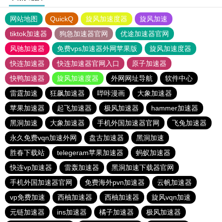
网站地图
QuickQ
旋风加速度器
旋风加速
tiktok加速器
狗急加速器官网
优途加速器官网
风驰加速器
免费vps加速器外网苹果版
旋风加速度器
快连加速器
快连加速器官网入口
原子加速器
快鸭加速器
旋风加速度器
外网网址导航
软件中心
雷霆加速
狂飙加速器
哔咔漫画
大象加速器
苹果加速器
起飞加速器
极风加速器
hammer加速器
黑洞加速
大象加速器
手机外国加速器官网
飞兔加速器
永久免费vqn加速外网
盘古加速器
黑洞加速
胜春下载站
telegeram苹果加速器
蚂蚁加速器
快连vp加速器
雷轰加速器
黑洞加速下载器官网
手机外国加速器官网
免费海外pvn加速器
云帆加速器
vp免费加速
西柚加速器
西柚加速器
旋风vqn加速
元链加速器
ins加速器
橘子加速器
极风加速器