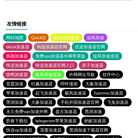
友情链接
网站地图
QuickQ
旋风加速度器
旋风加速
tiktok加速器
狗急加速器官网
优途加速器官网
风驰加速器
免费vps加速器外网苹果版
旋风加速度器
快连加速器
快连加速器官网入口
原子加速器
快鸭加速器
旋风加速度器
外网网址导航
软件中心
雷霆加速
狂飙加速器
哔咔漫画
大象加速器
苹果加速器
起飞加速器
极风加速器
hammer加速器
黑洞加速
大象加速器
手机外国加速器官网
飞兔加速器
永久免费vqn加速外网
盘古加速器
黑洞加速
胜春下载站
telegeram苹果加速器
蚂蚁加速器
快连vp加速器
雷轰加速器
黑洞加速下载器官网