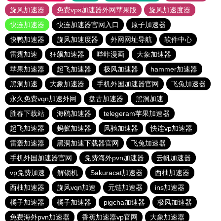
旋风加速器
免费vps加速器外网苹果版
旋风加速度器
快连加速器
快连加速器官网入口
原子加速器
快鸭加速器
旋风加速度器
外网网址导航
软件中心
雷霆加速
狂飙加速器
哔咔漫画
大象加速器
苹果加速器
起飞加速器
极风加速器
hammer加速器
黑洞加速
大象加速器
手机外国加速器官网
飞兔加速器
永久免费vqn加速外网
盘古加速器
黑洞加速
胜春下载站
海鸥加速器
telegeram苹果加速器
起飞加速器
蚂蚁加速器
风驰加速器
快连vp加速器
雷轰加速器
黑洞加速下载器官网
飞兔加速器
手机外国加速器官网
免费海外pvn加速器
云帆加速器
vp免费加速
解锁机
Sakuracat加速器
西柚加速器
西柚加速器
旋风vqn加速
元链加速器
ins加速器
橘子加速器
橘子加速器
pigcha加速器
极风加速器
免费海外pvn加速器
香蕉加速器vp官网
大象加速器