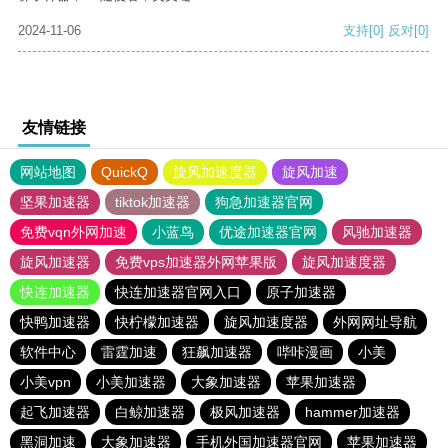
2024-11-06
支持
[0]
反对
[0]
友情链接
网站地图
QuickQ
旋风加速度器
旋风加速
坚果加速器
tiktok加速器
狗急加速器官网
免费vqn外网加速
小蓝鸟
优途加速器官网
风驰加速器
旋风加速器
免费vps加速器外网苹果版
旋风加速度器
快连加速器
快连加速器官网入口
原子加速器
快鸭加速器
快柠檬加速器
旋风加速度器
外网网址导航
软件中心
雷霆加速
狂飙加速器
哔咔漫画
小美
小美vpn
小美加速器
大象加速器
苹果加速器
起飞加速器
白鲸加速器
极风加速器
hammer加速器
黑洞加速
大象加速器
手机外国加速器官网
苹果加速器