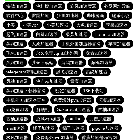
快鸭加速器
快柠檬加速器
旋风加速度器
外网网址导航
软件中心
雷霆加速
狂飙加速器
哔咔漫画
瑞乐小说
小美
小美vpn
小美加速器
大象加速器
苹果加速器
起飞加速器
白鲸加速器
极风加速器
hammer加速器
黑洞加速
大象加速器
手机外国加速器官网
苹果加速器
飞兔加速器
永久免费vqn加速外网
盘古加速器
黑洞加速
胜春下载站
海鸥加速器
海鸥加速器
telegeram苹果加速器
起飞加速器
蚂蚁加速器
风驰加速器
快连vp加速器
雷轰加速器
黑洞加速下载器官网
飞兔加速器
186下载站
手机外国加速器官网
免费海外pvn加速器
云帆加速器
vp免费加速
解锁机
Sakuracat加速器
西柚加速器
西柚加速器
旋风vqn加速
outline
元链加速器
ins加速器
橘子加速器
橘子加速器
pigcha加速器
极风加速器
免费海外pvn加速器
香蕉加速器vp官网