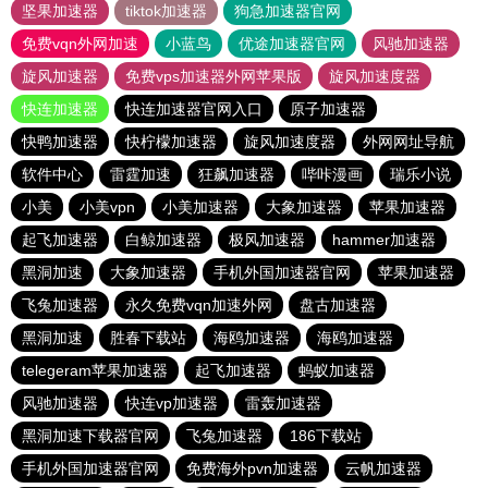
坚果加速器
tiktok加速器
狗急加速器官网
免费vqn外网加速
小蓝鸟
优途加速器官网
风驰加速器
旋风加速器
免费vps加速器外网苹果版
旋风加速度器
快连加速器
快连加速器官网入口
原子加速器
快鸭加速器
快柠檬加速器
旋风加速度器
外网网址导航
软件中心
雷霆加速
狂飙加速器
哔咔漫画
瑞乐小说
小美
小美vpn
小美加速器
大象加速器
苹果加速器
起飞加速器
白鲸加速器
极风加速器
hammer加速器
黑洞加速
大象加速器
手机外国加速器官网
苹果加速器
飞兔加速器
永久免费vqn加速外网
盘古加速器
黑洞加速
胜春下载站
海鸥加速器
海鸥加速器
telegeram苹果加速器
起飞加速器
蚂蚁加速器
风驰加速器
快连vp加速器
雷轰加速器
黑洞加速下载器官网
飞兔加速器
186下载站
手机外国加速器官网
免费海外pvn加速器
云帆加速器