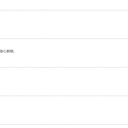
够放心购物。
。